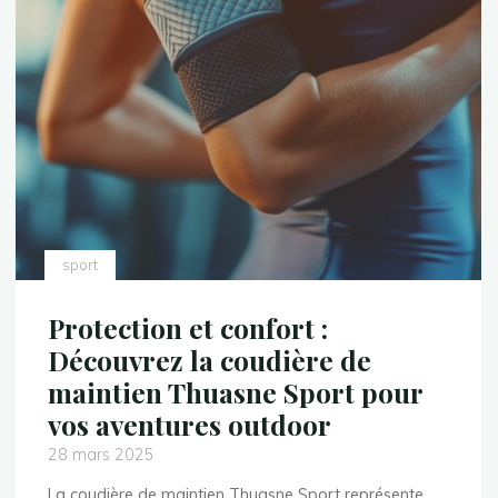
de
sécurité
cycliste"
sport
Protection et confort :
Découvrez la coudière de
maintien Thuasne Sport pour
vos aventures outdoor
28 mars 2025
La coudière de maintien Thuasne Sport représente