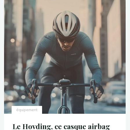
Coupe
du
Monde
2026
?"
équipement
Le Hovding, ce casque airbag