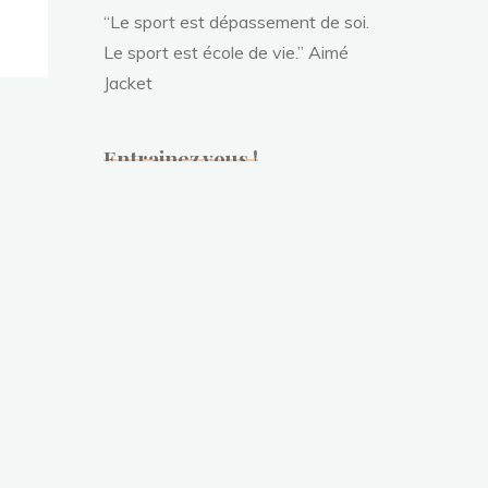
“Le sport est dépassement de soi.
Le sport est école de vie.” Aimé
Jacket
Entrainez vous !
août 2026
L
M
M
J
V
S
D
1
2
3
4
5
6
7
8
9
10
11
12
13
14
15
16
17
18
19
20
21
22
23
24
25
26
27
28
29
30
31
« Juin