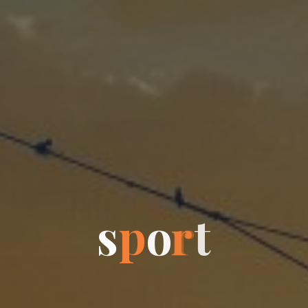
s
p
o
r
t